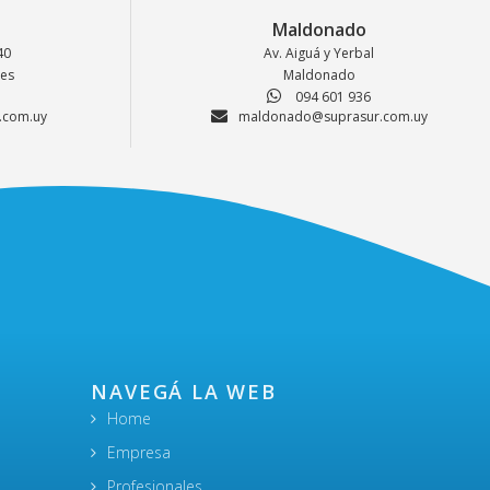
Maldonado
40
Av. Aiguá y Yerbal
nes
Maldonado
094 601 936
.com.uy
maldonado@suprasur.com.uy
NAVEGÁ LA WEB
Home
Empresa
Profesionales