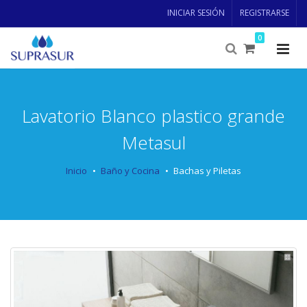
INICIAR SESIÓN
REGISTRARSE
0
Lavatorio Blanco plastico grande
Metasul
Inicio
Baño y Cocina
Bachas y Piletas