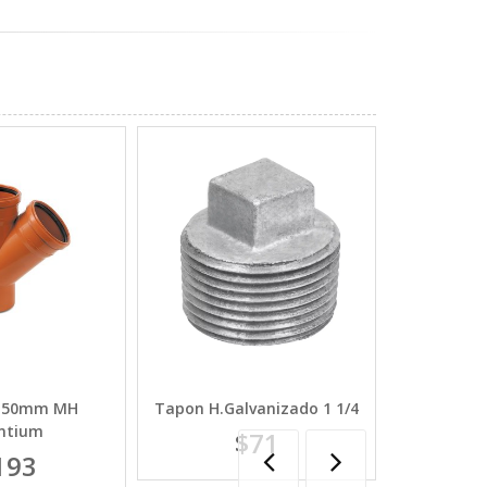
Y 50mm MH
Tapon H.Galvanizado 1 1/4
Ramal Y PV
entium
$71
193