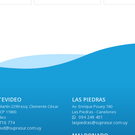
EVIDEO
LAS PIEDRAS
Martín 2299 esq. Clemente César
Av. Enrique Pouey 740
CP 11800
Las Piedras - Canelones
094 249 401
deo
716 774
laspiedras@suprasur.com.uy
vd@suprasur.com.uy