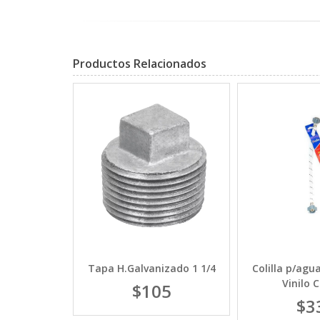
Productos Relacionados
a 10" inf.
Tapa H.Galvanizado 1 1/4
Colilla p/agu
NE
Vinilo 
$105
474
$3