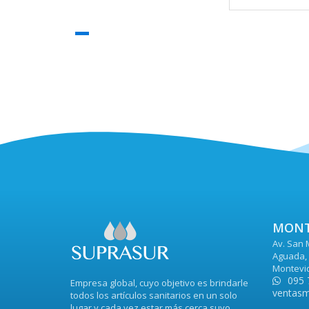
MONT
Av. San 
Aguada, 
Montevi
095 
Empresa global, cuyo objetivo es brindarle
ventasm
todos los artículos sanitarios en un solo
lugar y cada vez estar más cerca suyo.