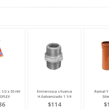
a 1/2 x 55 HH
Entrerrosca c/tuerca
Ramal 
COFLEX
H.Galvanizado 1 1/4
Sil
36
$114
$