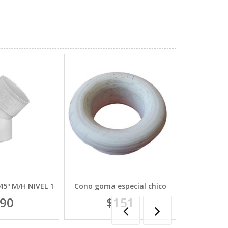
45º M/H NIVEL 1
Cono goma especial chico
Valvula 
Ac/inox
90
$151