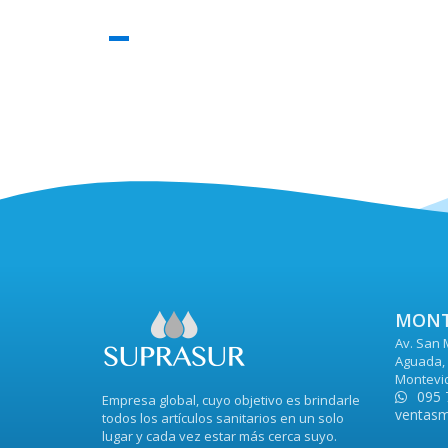
MONT
Av. San 
Aguada, 
Montevi
095 
Empresa global, cuyo objetivo es brindarle
ventasm
todos los artículos sanitarios en un solo
lugar y cada vez estar más cerca suyo.