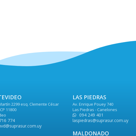
EVIDEO
LAS PIEDRAS
Martín 2299 esq. Clemente César
Av. Enrique Pouey 740
CP 11800
Las Piedras - Canelones
094 249 401
deo
716 774
laspiedras@suprasur.com.uy
vd@suprasur.com.uy
MALDONADO