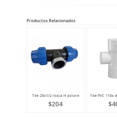
Productos Relacionados
ca de 1/2"
Tee 20x1/2 rosca H astore
Tee PVC 110x 6
1
$204
$4