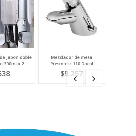
de Jabon doble
Mezclador de mesa
BASE TRIPL
o 300ml x 2
Presmatic 110 Docol
FREGADER
(1050
538
$9.257
$