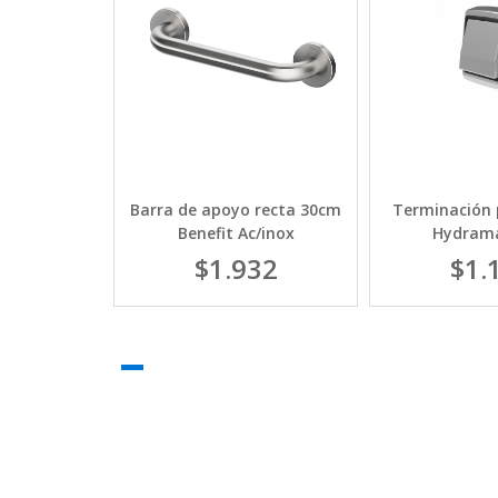
lectrónico-
Barra de apoyo recta 30cm
Terminación 
se
Benefit Ac/inox
Hydrama
58
$1.932
$1.