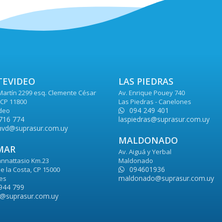
EVIDEO
LAS PIEDRAS
Martín 2299 esq. Clemente César
Av. Enrique Pouey 740
CP 11800
Las Piedras - Canelones
094 249 401
deo
716 774
laspiedras@suprasur.com.uy
vd@suprasur.com.uy
MALDONADO
MAR
Av. Aiguá y Yerbal
nnattasio Km.23
Maldonado
094601936
e la Costa, CP 15000
maldonado@suprasur.com.uy
es
944 799
@suprasur.com.uy