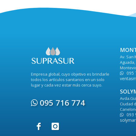
MONT
Av. San 
Aguada, 
Montevi
095 
Empresa global, cuyo objetivo es brindarle
ventasm
todos los artículos sanitarios en un solo
lugar y cada vez estar más cerca suyo.
SOLY
Avda.Gia
095 716 774
Ciudad d
Canelon
093 
solymar