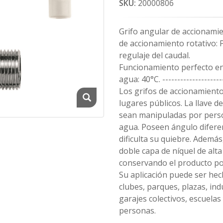
SKU:
20000806
Grifo angular de accionami
de accionamiento rotativo: P
regulaje del caudal.
Funcionamiento perfecto en
agua: 40°C. ---------------------
Los grifos de accionamiento 
lugares públicos. La llave 
sean manipuladas por pers
agua. Poseen ángulo diferen
dificulta su quiebre. Adem
doble capa de níquel de alta
conservando el producto p
Su aplicación puede ser hec
clubes, parques, plazas, in
garajes colectivos, escuelas
personas.