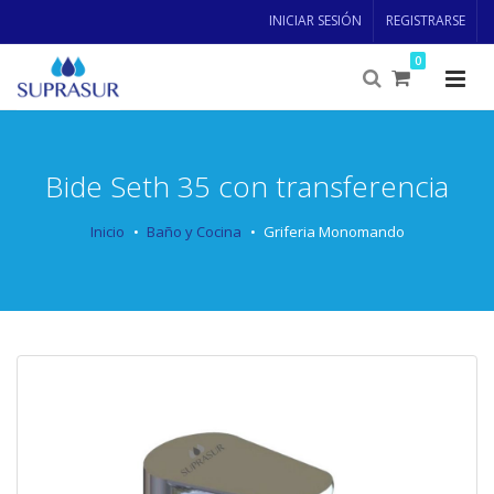
INICIAR SESIÓN
REGISTRARSE
0
Bide Seth 35 con transferencia
Inicio
Baño y Cocina
Griferia Monomando