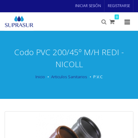
INICIAR SESIÓN
REGISTRARSE
0
Codo PVC 200/45º M/H REDI -
NICOLL
Inicio
Articulos Sanitarios
P.V.C