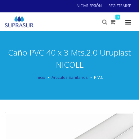
INICIAR SESIÓN
REGISTRARSE
0
Caño PVC 40 x 3 Mts.2.0 Uruplast
NICOLL
Inicio
Articulos Sanitarios
P.V.C