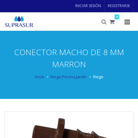
INICIAR SESIÓN
REGISTRARSE
0
CONECTOR MACHO DE 8 MM
MARRON
Inicio
Riego,Piscina,Jardin
Riego