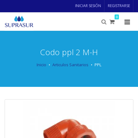
INICIAR SESIÓN
REGISTRARSE
0
Codo ppl 2 M-H
Inicio
Articulos Sanitarios
PPL