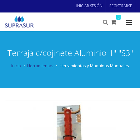
INICIAR SESIÓN
REGISTRARSE
0
Terraja c/cojinete Aluminio 1" "S3"
Inicio
Herramientas
Herramientas y Maquinas Manuales