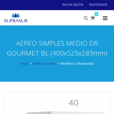
INICIAR SESIÓN
REGISTRARSE
0
AEREO SIMPLES MEDIO DR
GOURMET BL (400x525x283mm)
Inicio
Baño y Cocina
Muebles y Mamparas