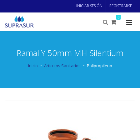
INICIAR SESIÓN
REGISTRARSE
0
Ramal Y 50mm MH Silentium
Inicio
Articulos Sanitarios
Polipropileno