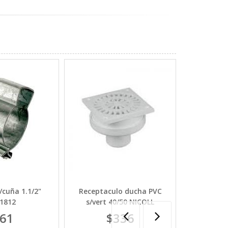
cuña 1.1/2"
Receptaculo ducha PVC
Codo 20 x 1
1812
s/vert 40/50 NICOLL
61
$336