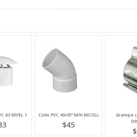
C 63 NIVEL 1
Codo PVC 40/45º M/H NICOLL
Grampa c/
D9
83
$45
$