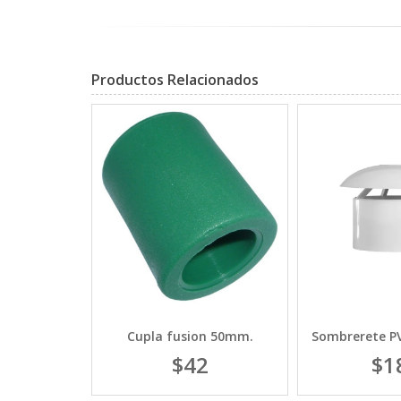
Productos Relacionados
vanizado 1
Cupla fusion 50mm.
Sombrerete PV
/2
$42
$1
6