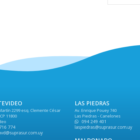
EVIDEO
LAS PIEDRAS
Martín 2299 esq. Clemente César
Av. Enrique Pouey 740
CP 11800
Las Piedras - Canelones
094 249 401
deo
716 774
laspiedras@suprasur.com.uy
vd@suprasur.com.uy