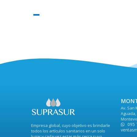
MONT
Av. San 
Aguada, 
Montevi
095 
Empresa global, cuyo objetivo es brindarle
ventasm
todos los artículos sanitarios en un solo
lugar y cada vez estar más cerca suyo.