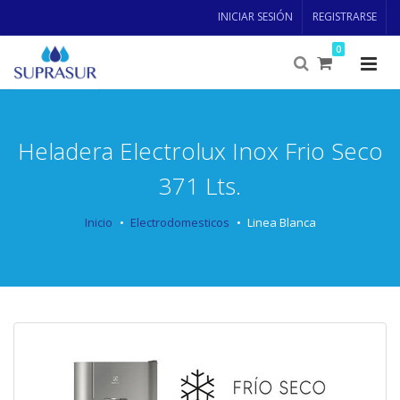
INICIAR SESIÓN
REGISTRARSE
0
Heladera Electrolux Inox Frio Seco
371 Lts.
Inicio
Electrodomesticos
Linea Blanca