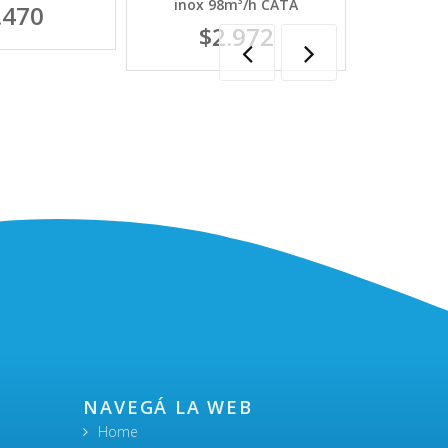
inox 98m³/h CATA
.470
$2.972
NAVEGÁ LA WEB
Home