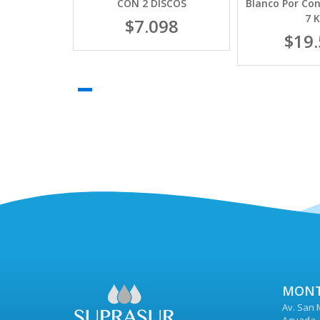
CON 2 DISCOS
Blanco Por Co
70
7 
$7.098
$19
MONT
Av. San 
Aguada, 