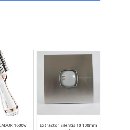
ECADOR 1600w
Extractor Silentis 10 100mm
BATID