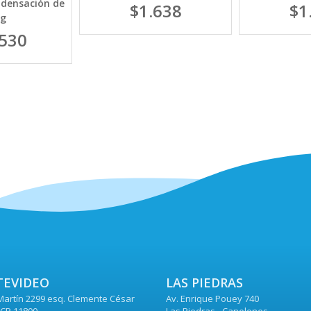
ndensación de
$1.638
$1
Kg
.530
EVIDEO
LAS PIEDRAS
Martín 2299 esq. Clemente César
Av. Enrique Pouey 740
CP 11800
Las Piedras - Canelones