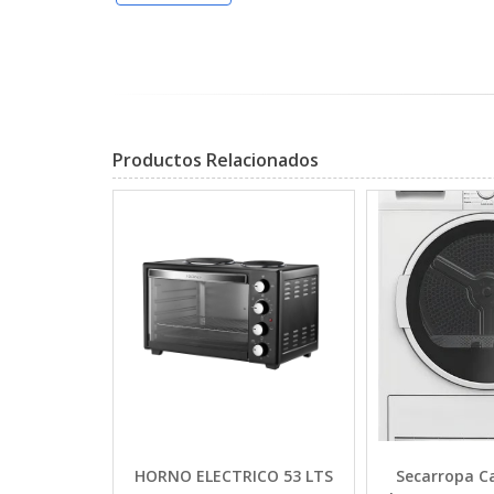
Productos Relacionados
ORA 6 en 1
HORNO ELECTRICO 53 LTS
Secarropa C