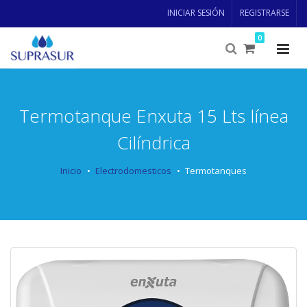
INICIAR SESIÓN
REGISTRARSE
0
Termotanque Enxuta 15 Lts línea
Cilíndrica
Inicio
Electrodomesticos
Termotanques