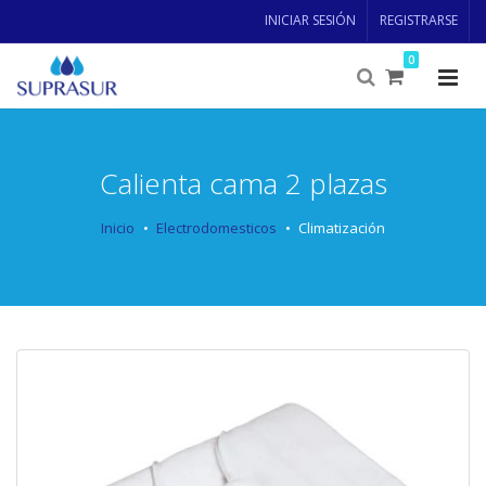
INICIAR SESIÓN
REGISTRARSE
0
Calienta cama 2 plazas
Inicio
Electrodomesticos
Climatización