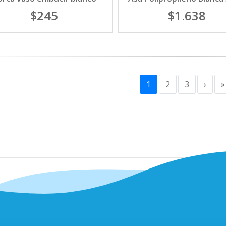
$245
$1.638
1
2
3
›
»