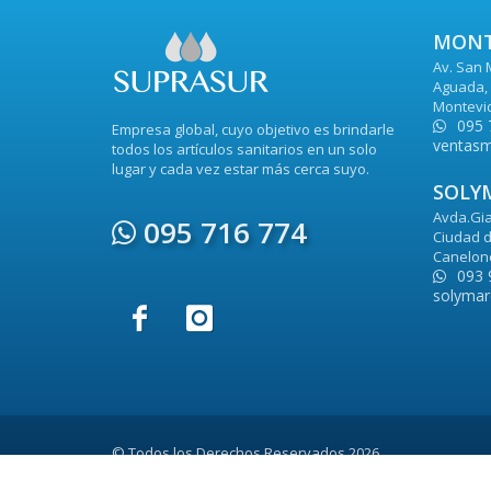
MONT
Av. San 
Aguada, 
Montevi
095 
Empresa global, cuyo objetivo es brindarle
ventasm
todos los artículos sanitarios en un solo
lugar y cada vez estar más cerca suyo.
SOLY
Avda.Gia
095 716 774
Ciudad d
Canelon
093 
solymar
© Todos los Derechos Reservados 2026