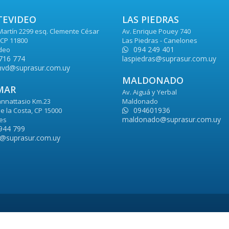
EVIDEO
LAS PIEDRAS
Martín 2299 esq. Clemente César
Av. Enrique Pouey 740
CP 11800
Las Piedras - Canelones
094 249 401
deo
716 774
laspiedras@suprasur.com.uy
vd@suprasur.com.uy
MALDONADO
MAR
Av. Aiguá y Yerbal
nnattasio Km.23
Maldonado
094601936
e la Costa, CP 15000
maldonado@suprasur.com.uy
es
944 799
@suprasur.com.uy