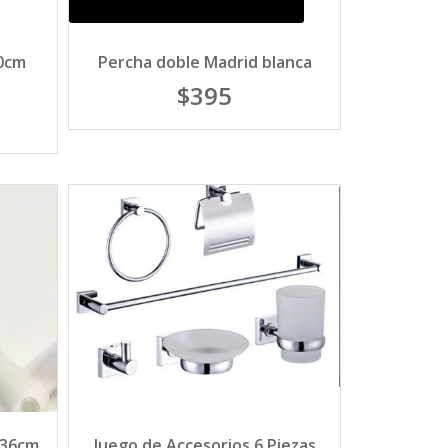
30cm
Percha doble Madrid blanca
$395
 36cm
Juego de Accesorios 6 Piezas