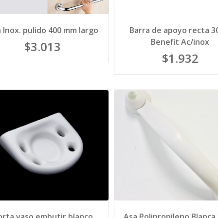
 Inox. pulido 400 mm largo
Barra de apoyo recta 
Benefit Ac/inox
$3.013
$1.932
orta vaso embutir blanco
Asa Polipropileno Blanca