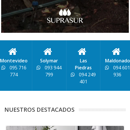
Montevideo
Solymar
Las
Maldonado
095 716
093 944
Piedras
094 601
774
799
094 249
936
401
NUESTROS DESTACADOS